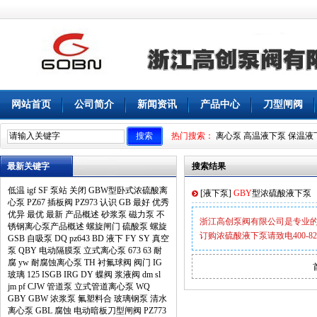
网站首页
公司简介
新闻资讯
产品中心
刀型闸阀
热门搜索：
离心泵
高温液下泵
保温液
最新关键字
搜索结果
低温
igf
SF
泵站
关闭
GBW型卧式浓硫酸离
[
液下泵
]
GBY
型浓硫酸液下泵
心泵
PZ67
插板阀
PZ973
认识
GB
最好
优秀
优异
最优
最新
产品概述
砂浆泵
磁力泵
不
浙江高创泵阀有限公司是专业
锈钢离心泵产品概述
螺旋闸门
硫酸泵
螺旋
订购浓硫酸液下泵请致电400-826-
GSB
自吸泵
DQ
pz643
BD
液下
FY
SY
真空
泵
QBY
电动隔膜泵
立式离心泵
673
63
耐
腐
yw
耐腐蚀离心泵
TH
衬氟球阀
阀门
IG
玻璃
125
ISGB
IRG
DY
蝶阀
浆液阀
dm
sl
jm
pf
CJW
管道泵
立式管道离心泵
WQ
GBY
GBW
浓浆泵
氟塑料合
玻璃钢泵
清水
离心泵
GBL
腐蚀
电动暗板刀型闸阀
PZ773