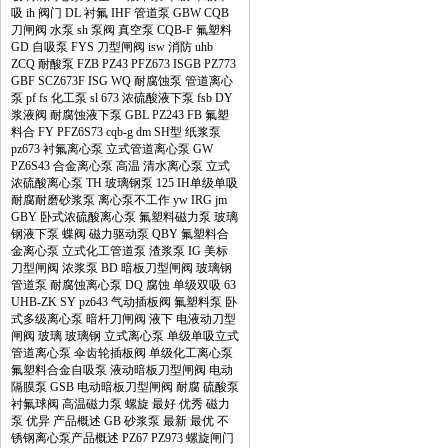
吸
ih
阀门
DL
衬氟
IHF
管道泵
GBW
CQB
刀闸阀
水泵
sh
泵阀
真空泵
CQB-F
氟塑料
GD
自吸泵
FYS
刀型闸阀
isw
消防
uhb
ZCQ
耐酸泵
FZB
PZ43
PFZ673
ISGB
PZ773
GBF
SCZ673F
ISG
WQ
耐腐蚀泵
管道离心
泵
pf
fs
化工泵
sl
673
浓硫酸液下泵
fsb
DY
浆液阀
耐腐蚀液下泵
GBL
PZ243
FB
氟塑
料合
FY
PFZ6S73
cqb-g
dm
SH型
纸浆泵
pz673
衬氟离心泵
立式管道离心泵
GW
PZ6S43
合金离心泵
高温
清水离心泵
立式
浓硫酸离心泵
TH
玻璃钢泵
125
IH单级单吸
耐腐耐磨砂浆泵
离心泵不工作
yw
IRG
jm
GBY
卧式浓硫酸离心泵
氟塑料磁力泵
玻璃
钢液下泵
蝶阀
磁力驱动泵
QBY
氟塑料合
金离心泵
立式化工管道泵
渣浆泵
IG
美标
刀型闸阀
浓浆泵
BD
暗板刀型闸阀
玻璃钢
管道泵
耐腐蚀离心泵
DQ
腐蚀
单级双吸
63
UHB-ZK
SY
pz643
气动插板阀
氟塑料泵
卧
式多级离心泵
暗杆刀闸阀
液下
电液动刀型
闸阀
玻璃
玻璃钢
立式离心泵
单级单吸立式
管道离心泵
伞齿轮插板阀
单级化工离心泵
氟塑料合金自吸泵
液动暗板刀型闸阀
电动
隔膜泵
GSB
电动暗板刀型闸阀
耐腐
硫酸泵
衬氟球阀
高温磁力泵
螺旋
最好
优秀
磁力
泵
优异
产品概述
GB
砂浆泵
最新
最优
不
锈钢离心泵产品概述
PZ67
PZ973
螺旋闸门