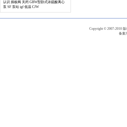
认识
插板阀
关闭
GBW型卧式浓硫酸离心
泵
SF
泵站
igf
低温
CJW
Copyright © 2007-201
备案