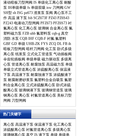
液动暗板刀型闸阀
IS
单级化工离心泵
耐酸
泵
IH单级单吸
fs
单级双吸
isw
刀闸阀
GW
SH型
sh
ISG
pz673
渣浆泵
泵阀
离心泵不工
作
高温
液下泵
fsb
SCZ673F
PZ43
PZ6S43
PZ243
电液动刀型闸阀
PFZ673
PFZ6S73
衬
氟离心泵
化工离心泵
玻璃钢
合金离心泵
氟
塑料磁力泵
FZB
uhb
氟塑料泵
cqb-g
真空
消防
水泵
CQB
IHF
CQB-F
衬氟
氟塑料
GBF
GD
单级
UHB-ZK
FYS
ZCQ
DL
FB
ih
暗板刀型闸阀
暗杆刀闸阀
化工泵
卧式多级
离心泵
纸浆泵
立式化工管道泵
气动插板阀
伞齿轮插板阀
单级单吸
磁力驱动泵
多级离
心泵
管道离心泵
耐腐蚀泵
高温磁力泵
单级
单吸立式管道离心泵
浓硫酸离心泵
保温液
下泵
高温液下泵
耐腐蚀液下泵
浓硫酸液下
泵
耐腐耐磨砂浆泵
氟塑料合金自吸泵
氟塑
料合金离心泵
立式浓硫酸离心泵
卧式浓硫
酸离心泵
玻璃钢液下泵
玻璃钢管道泵
玻璃
钢离心泵
离心泵
衬氟管道离心泵
美标刀型
闸阀
刀型闸阀
热门关键字
离心泵
高温液下泵
保温液下泵
化工离心泵
浓硫酸离心泵
衬氟管道离心泵
多级离心泵
玻璃钢离心泵
真空
IS
液下泵
单级
单级单