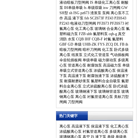
液动暗板刀型闸阀
IS
单级化工离心泵
耐酸
泵
IH单级单吸
fs
单级双吸
isw
刀闸阀
GW
SH型
sh
ISG
pz673
渣浆泵
泵阀
离心泵不工
作
高温
液下泵
fsb
SCZ673F
PZ43
PZ6S43
PZ243
电液动刀型闸阀
PFZ673
PFZ6S73
衬
氟离心泵
化工离心泵
玻璃钢
合金离心泵
氟
塑料磁力泵
FZB
uhb
氟塑料泵
cqb-g
真空
消防
水泵
CQB
IHF
CQB-F
衬氟
氟塑料
GBF
GD
单级
UHB-ZK
FYS
ZCQ
DL
FB
ih
暗板刀型闸阀
暗杆刀闸阀
化工泵
卧式多级
离心泵
纸浆泵
立式化工管道泵
气动插板阀
伞齿轮插板阀
单级单吸
磁力驱动泵
多级离
心泵
管道离心泵
耐腐蚀泵
高温磁力泵
单级
单吸立式管道离心泵
浓硫酸离心泵
保温液
下泵
高温液下泵
耐腐蚀液下泵
浓硫酸液下
泵
耐腐耐磨砂浆泵
氟塑料合金自吸泵
氟塑
料合金离心泵
立式浓硫酸离心泵
卧式浓硫
酸离心泵
玻璃钢液下泵
玻璃钢管道泵
玻璃
钢离心泵
离心泵
衬氟管道离心泵
美标刀型
闸阀
刀型闸阀
热门关键字
离心泵
高温液下泵
保温液下泵
化工离心泵
浓硫酸离心泵
衬氟管道离心泵
多级离心泵
玻璃钢离心泵
真空
IS
液下泵
单级
单级单