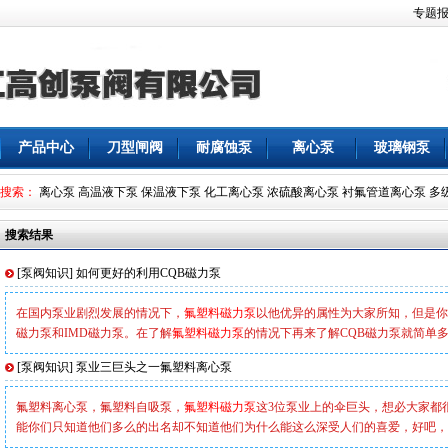
专题
产品中心
刀型闸阀
耐腐蚀泵
离心泵
玻璃钢泵
搜索：
离心泵
高温液下泵
保温液下泵
化工离心泵
浓硫酸离心泵
衬氟管道离心泵
多
搜索结果
[
泵阀知识
]
如何更好的利用CQB磁力泵
在国内泵业剧烈发展的情况下，
氟塑料磁力泵
以他优异的属性为大家所知，但是你
磁力泵和IMD磁力泵。在了解
氟塑料磁力泵
的情况下再来了解CQB磁力泵就简单
[
泵阀知识
]
泵业三巨头之一氟塑料离心泵
氟塑料离心泵，氟塑料自吸泵，
氟塑料磁力泵
这3位泵业上的伞巨头，想必大家都
能你们只知道他们多么的出名却不知道他们为什么能这么深受人们的喜爱，好吧，