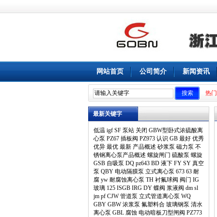
网站首页
公司简介
新闻资讯
热门
最新关键字
低温
igf
SF
泵站
关闭
GBW型卧式浓硫酸离
心泵
PZ67
插板阀
PZ973
认识
GB
最好
优秀
优异
最优
最新
产品概述
砂浆泵
磁力泵
不
锈钢离心泵产品概述
螺旋闸门
硫酸泵
螺旋
GSB
自吸泵
DQ
pz643
BD
液下
FY
SY
真空
泵
QBY
电动隔膜泵
立式离心泵
673
63
耐
腐
yw
耐腐蚀离心泵
TH
衬氟球阀
阀门
IG
玻璃
125
ISGB
IRG
DY
蝶阀
浆液阀
dm
sl
jm
pf
CJW
管道泵
立式管道离心泵
WQ
GBY
GBW
浓浆泵
氟塑料合
玻璃钢泵
清水
离心泵
GBL
腐蚀
电动暗板刀型闸阀
PZ773