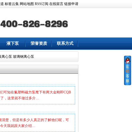
报道
标签云集
网站地图
RSS订阅
在线留言
链接申请
液下泵
荣誉资质
联系方式
级离心泵
玻璃钢离心泵
们可知在
氟塑料磁力泵
麾下有两大金刚即CQB
多了，这里就不做过多介…
很清楚，但是有多少人真正的了解他们呢，可
今天我就跟大家介绍…