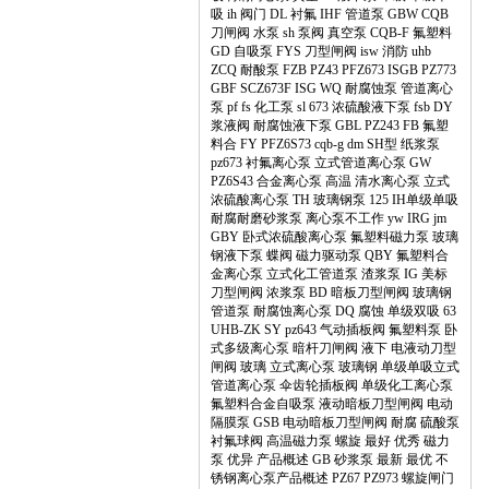
吸
ih
阀门
DL
衬氟
IHF
管道泵
GBW
CQB
刀闸阀
水泵
sh
泵阀
真空泵
CQB-F
氟塑料
GD
自吸泵
FYS
刀型闸阀
isw
消防
uhb
ZCQ
耐酸泵
FZB
PZ43
PFZ673
ISGB
PZ773
GBF
SCZ673F
ISG
WQ
耐腐蚀泵
管道离心
泵
pf
fs
化工泵
sl
673
浓硫酸液下泵
fsb
DY
浆液阀
耐腐蚀液下泵
GBL
PZ243
FB
氟塑
料合
FY
PFZ6S73
cqb-g
dm
SH型
纸浆泵
pz673
衬氟离心泵
立式管道离心泵
GW
PZ6S43
合金离心泵
高温
清水离心泵
立式
浓硫酸离心泵
TH
玻璃钢泵
125
IH单级单吸
耐腐耐磨砂浆泵
离心泵不工作
yw
IRG
jm
GBY
卧式浓硫酸离心泵
氟塑料磁力泵
玻璃
钢液下泵
蝶阀
磁力驱动泵
QBY
氟塑料合
金离心泵
立式化工管道泵
渣浆泵
IG
美标
刀型闸阀
浓浆泵
BD
暗板刀型闸阀
玻璃钢
管道泵
耐腐蚀离心泵
DQ
腐蚀
单级双吸
63
UHB-ZK
SY
pz643
气动插板阀
氟塑料泵
卧
式多级离心泵
暗杆刀闸阀
液下
电液动刀型
闸阀
玻璃
立式离心泵
玻璃钢
单级单吸立式
管道离心泵
伞齿轮插板阀
单级化工离心泵
氟塑料合金自吸泵
液动暗板刀型闸阀
电动
隔膜泵
GSB
电动暗板刀型闸阀
耐腐
硫酸泵
衬氟球阀
高温磁力泵
螺旋
最好
优秀
磁力
泵
优异
产品概述
GB
砂浆泵
最新
最优
不
锈钢离心泵产品概述
PZ67
PZ973
螺旋闸门