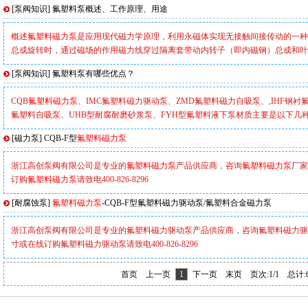
[
泵阀知识
]
氟塑料泵概述、工作原理、用途
概述
氟塑料磁力泵
是应用现代磁力学原理，利用永磁体实现无接触间接传动的一种
总成旋转时，通过磁场的作用磁力线穿过隔离套带动内转子（即内磁钢）总成和叶
[
泵阀知识
]
氟塑料泵有哪些优点？
CQB
氟塑料磁力泵
、IMC氟塑料磁力驱动泵、ZMD氟塑料磁力自吸泵、,IHF钢衬氟
氟塑料自吸泵、UHB型耐腐耐磨砂浆泵、FYH型氟塑料液下泵材质主要是以下几种
[
磁力泵
]
CQB-F型
氟塑料磁力泵
浙江高创泵阀有限公司是专业的
氟塑料磁力泵
产品供应商，咨询
氟塑料磁力泵
厂家
订购
氟塑料磁力泵
请致电400-826-8296
[
耐腐蚀泵
]
氟塑料磁力泵
-CQB-F型氟塑料磁力驱动泵/氟塑料合金磁力泵
浙江高创泵阀有限公司是专业的氟塑料磁力驱动泵产品供应商，咨询氟塑料磁力驱
寸或在线订购氟塑料磁力驱动泵请致电400-826-8296
首页
上一页
1
下一页
末页
页次:1/1
总计: