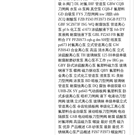
吸
ih
阀门
DL
衬氟
IHF
管道泵
GBW
CQB
刀闸阀
水泵
sh
泵阀
真空泵
CQB-F
氟塑料
GD
自吸泵
FYS
刀型闸阀
isw
消防
uhb
ZCQ
耐酸泵
FZB
PZ43
PFZ673
ISGB
PZ773
GBF
SCZ673F
ISG
WQ
耐腐蚀泵
管道离心
泵
pf
fs
化工泵
sl
673
浓硫酸液下泵
fsb
DY
浆液阀
耐腐蚀液下泵
GBL
PZ243
FB
氟塑
料合
FY
PFZ6S73
cqb-g
dm
SH型
纸浆泵
pz673
衬氟离心泵
立式管道离心泵
GW
PZ6S43
合金离心泵
高温
清水离心泵
立式
浓硫酸离心泵
TH
玻璃钢泵
125
IH单级单吸
耐腐耐磨砂浆泵
离心泵不工作
yw
IRG
jm
GBY
卧式浓硫酸离心泵
氟塑料磁力泵
玻璃
钢液下泵
蝶阀
磁力驱动泵
QBY
氟塑料合
金离心泵
立式化工管道泵
渣浆泵
IG
美标
刀型闸阀
浓浆泵
BD
暗板刀型闸阀
玻璃钢
管道泵
耐腐蚀离心泵
DQ
腐蚀
单级双吸
63
UHB-ZK
SY
pz643
气动插板阀
氟塑料泵
卧
式多级离心泵
暗杆刀闸阀
液下
电液动刀型
闸阀
玻璃
立式离心泵
玻璃钢
单级单吸立式
管道离心泵
伞齿轮插板阀
单级化工离心泵
氟塑料合金自吸泵
液动暗板刀型闸阀
电动
隔膜泵
GSB
电动暗板刀型闸阀
耐腐
硫酸泵
衬氟球阀
高温磁力泵
螺旋
最好
优秀
磁力
泵
优异
产品概述
GB
砂浆泵
最新
最优
不
锈钢离心泵产品概述
PZ67
PZ973
螺旋闸门