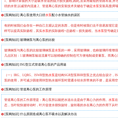
1、影响计算值的大小是吸水管道的阻力损失扬程,因此,宜采用最短的管路布置,并
径的水管,以减管内流速.2、管道离心泵的安装技术关键在于确定
水泵
安装高度(即
[
泵阀知识
]
离心泵使用大口径
水泵
配小水管抽水的误区
有的时候我们会存在一种自己主观认定的东西，但是有时候我们去不容易发现它是
样可以提高实际扬程，其实
水泵
的实际扬程=总扬程～损失扬程。当
水泵
型号确定
[
泵阀知识
]
玻璃钢泵与离心泵的比较
玻璃钢泵与离心泵的比较玻璃钢泵是
水泵
的一种，采用玻璃钢，也称玻璃纤维增强
几点区别：1.玻璃钢泵输送流量可以较精确的控制也可方便地制成变量泵。而离心
[
泵阀知识
]
ISG型立式管道离心泵的产品用途
（一）IRG、LQRG、ISWR型热
水泵
是结构SGR型泵和IR型泵之优点组合设计，I
泵的使用，并可减少因使用IR型热水循环泵时需通冷却水所带来的不便，是采用
[
泵阀知识
]
管道离心泵的工作原理
管道离心泵的工作原理是：离心泵所以能把水送出去是由于离心力的作用。
水泵
在
态，当叶轮快速转动时，叶片促使水很快旋转，旋转着的水在离心力的作用下从叶
[
泵阀知识
]
什么原因造成离心泵不吸水以及解决办法