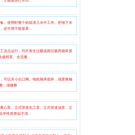
，才能逐步打开出…
备。使用时整个机组潜入水中工作。把地下水
，还可用于喷泉景…
工况点运行，均不发生过载或因过载而烧坏原
为全扬程泵、全流量…
，可以关小出口阀。电机轴承损坏，须更换轴
整，须修整
离心泵、立式管道化工泵、立式管道油泵、立
化学性质类似于清…