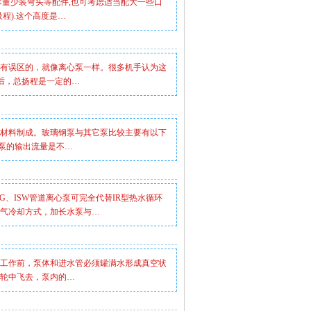
尽量少装弯头等配件,也可考虑适当配大一些口
吸程).这个高度是…
有误区的，就像离心泵一样。很多机手认为这
后，总扬程是一定的…
材料制成。玻璃钢泵与其它泵比较主要有以下
泵的输出流量是不…
SG、ISW管道离心泵可完全代替IR型热水循环
空气冷却方式，加长
水泵
与…
工作前，泵体和进水管必须罐满水形成真空状
轮中飞去，泵内的…