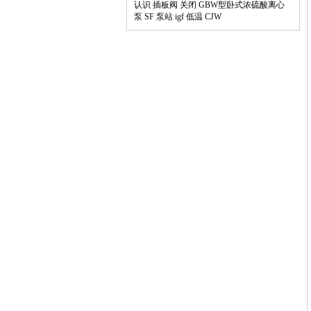
认识
插板阀
关闭
GBW型卧式浓硫酸离心
泵
SF
泵站
igf
低温
CJW