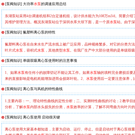
[
泵阀知识
]
大功率
水泵
的调速应用总结
东湖泵站采用4台调速机组和2台定速机组，设计供水能力为108万m3/d。简要
其维护管理方法。概况东湖泵站位于深圳水库大坝下面，是一个原
水泵
站。由于深
[
泵阀知识
]
氟塑料离心泵的特性
氟塑料离心泵在自来水生产流水线上被广泛应用，品种规格繁多。对它的分类方法
叶片式
水泵
，容积式
水泵
，其他类型
水泵
。在我厂生产中大部分使用的是单级双吸
[
泵阀知识
]
单级双吸离心泵使用时的注意事项
1、如果
水泵
有任何小的故障切记不能让其工作。如果
水泵
轴的填料完全磨损后要
来的直接影响是电机耗能增加进而会损坏叶轮。2、
水泵
使用后一定要注意保养，
[
泵阀知识
]
离心泵与风机的特性曲线
1.主要内容：一、理论特性曲线的定性分析；二、实测特性曲线的讨论；2.教学
分析，了解
水泵
内部水头损失的分类，
水泵
效率的计算，了解不同弯曲方向叶片的
[
泵阀知识
]
离心泵使用 启动很关键
离心泵使用大家基本都知道，主要为启动、运行、停止。但是启动对于离心泵很重