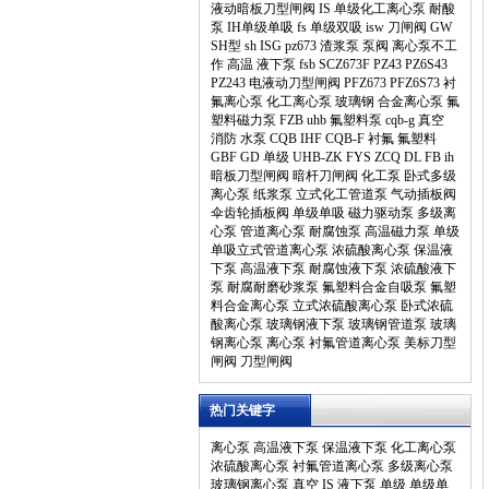
液动暗板刀型闸阀
IS
单级化工离心泵
耐酸
泵
IH单级单吸
fs
单级双吸
isw
刀闸阀
GW
SH型
sh
ISG
pz673
渣浆泵
泵阀
离心泵不工
作
高温
液下泵
fsb
SCZ673F
PZ43
PZ6S43
PZ243
电液动刀型闸阀
PFZ673
PFZ6S73
衬
氟离心泵
化工离心泵
玻璃钢
合金离心泵
氟
塑料磁力泵
FZB
uhb
氟塑料泵
cqb-g
真空
消防
水泵
CQB
IHF
CQB-F
衬氟
氟塑料
GBF
GD
单级
UHB-ZK
FYS
ZCQ
DL
FB
ih
暗板刀型闸阀
暗杆刀闸阀
化工泵
卧式多级
离心泵
纸浆泵
立式化工管道泵
气动插板阀
伞齿轮插板阀
单级单吸
磁力驱动泵
多级离
心泵
管道离心泵
耐腐蚀泵
高温磁力泵
单级
单吸立式管道离心泵
浓硫酸离心泵
保温液
下泵
高温液下泵
耐腐蚀液下泵
浓硫酸液下
泵
耐腐耐磨砂浆泵
氟塑料合金自吸泵
氟塑
料合金离心泵
立式浓硫酸离心泵
卧式浓硫
酸离心泵
玻璃钢液下泵
玻璃钢管道泵
玻璃
钢离心泵
离心泵
衬氟管道离心泵
美标刀型
闸阀
刀型闸阀
热门关键字
离心泵
高温液下泵
保温液下泵
化工离心泵
浓硫酸离心泵
衬氟管道离心泵
多级离心泵
玻璃钢离心泵
真空
IS
液下泵
单级
单级单