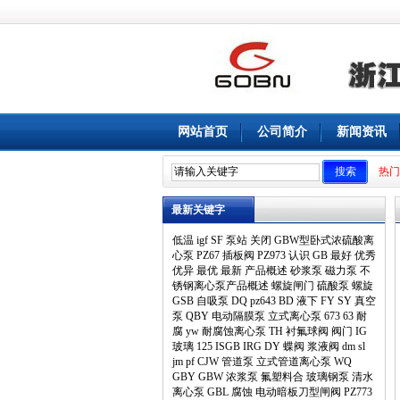
网站首页
公司简介
新闻资讯
热门
最新关键字
低温
igf
SF
泵站
关闭
GBW型卧式浓硫酸离
心泵
PZ67
插板阀
PZ973
认识
GB
最好
优秀
优异
最优
最新
产品概述
砂浆泵
磁力泵
不
锈钢离心泵产品概述
螺旋闸门
硫酸泵
螺旋
GSB
自吸泵
DQ
pz643
BD
液下
FY
SY
真空
泵
QBY
电动隔膜泵
立式离心泵
673
63
耐
腐
yw
耐腐蚀离心泵
TH
衬氟球阀
阀门
IG
玻璃
125
ISGB
IRG
DY
蝶阀
浆液阀
dm
sl
jm
pf
CJW
管道泵
立式管道离心泵
WQ
GBY
GBW
浓浆泵
氟塑料合
玻璃钢泵
清水
离心泵
GBL
腐蚀
电动暗板刀型闸阀
PZ773