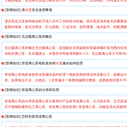
大概步骤是：首先将
水泵
进口阀全部打开，关闭出口阀，启动电机，待转速正常后
[
泵阀知识
]
潜
水泵
安全使用事项
潜
水泵
定义泵体和电动机可浸入水中工作的排水机械。潜
水泵
是深井提水的重要设
提取到地表，是生活用水、矿山抢险、工业冷却、农田灌溉、海水提升、轮船调载
[
泵阀知识
]
无过载离心泵的概念
无过载离心泵的概念无过载离心泵：是指能在关死扬程到零扬程螺杆泵范围内任何
动机的离心泵，且在额度点，
水泵
的功率备用系数K≈1.0。无过载离心泵又可称
[
泵阀知识
]
管道离心泵电机发热和
水泵
漏水如何处理
管道离心泵电机发热和
水泵
漏水如何处理？电机发热的情况有流量过大，超载运行
承。如果电压不足，出稳压。2.
水泵
漏水？检查机械密封磨损，或更换密封面不平
[
泵阀知识
]
管道离心泵的分类和应用
管道离心泵的分类管道离心泵主要系列产品有管道离心泵、立式热
水泵
、立式高温
式不锈钢防爆型化工离心泵。管道离心泵的应用1.管道离心泵，供输送清水及物理
[
泵阀知识
]
怎样安装管道离心泵