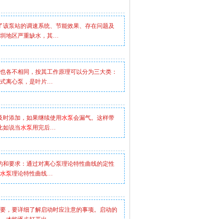
介绍了该泵站的调速系统、节能效果、存在问题及
圳地区严重缺水，其…
也各不相同，按其工作原理可以分为三大类：
式离心泵，是叶片…
及时添加，如果继续使用
水泵
会漏气。这样带
比如说当
水泵
用完后…
目的和要求：通过对离心泵理论特性曲线的定性
水泵
理论特性曲线…
要，要详细了解启动时应注意的事项。启动的