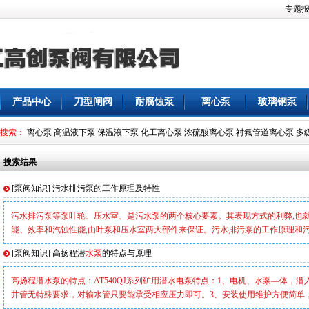
专题
产品中心
刀型闸阀
耐腐蚀泵
离心泵
玻璃钢泵
搜索：
离心泵
高温液下泵
保温液下泵
化工离心泵
浓硫酸离心泵
衬氟管道离心泵
多
搜索结果
[
泵阀知识
]
污水排污泵的工作原理及特性
污水排污泵等泵叶轮、压水室、是污
水泵
的两个核心要素。其表现方式的利弊,也
能、效率和汽蚀性能,由叶泵和压水室两大部件来保证。污水排污泵的工作原理和
[
泵阀知识
]
高扬程潜
水泵
的特点与原理
高扬程潜
水泵
的特点：AT540QJ系列矿用潜水电泵特点：1、电机、
水泵
—体，潜
井管无特殊要求，对输水管只要能承受相应压力即可。3、安装使用维护方便简单