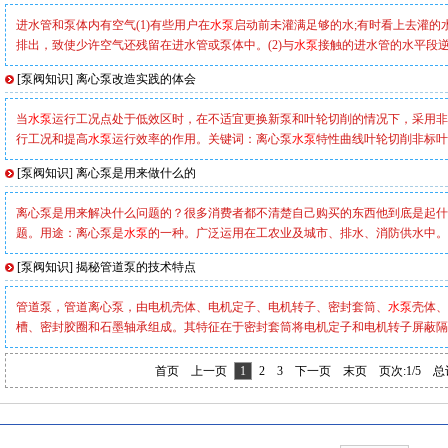
进水管和泵体内有空气(1)有些用户在
水泵
启动前未灌满足够的水;有时看上去灌的
排出，致使少许空气还残留在进水管或泵体中。(2)与
水泵
接触的进水管的水平段逆
[
泵阀知识
]
离心泵改造实践的体会
当
水泵
运行工况点处于低效区时，在不适宜更换新泵和叶轮切削的情况下，采用非
行工况和提高
水泵
运行效率的作用。关键词：离心泵
水泵
特性曲线叶轮切削非标叶
[
泵阀知识
]
离心泵是用来做什么的
离心泵是用来解决什么问题的？很多消费者都不清楚自己购买的东西他到底是起什
题。用途：离心泵是
水泵
的一种。广泛运用在工农业及城市、排水、消防供水中。
[
泵阀知识
]
揭秘管道泵的技术特点
管道泵，管道离心泵，由电机壳体、电机定子、电机转子、密封套筒、
水泵
壳体、
槽、密封胶圈和石墨轴承组成。其特征在于密封套筒将电机定子和电机转子屏蔽隔
首页
上一页
1
2
3
下一页
末页
页次:1/5
总