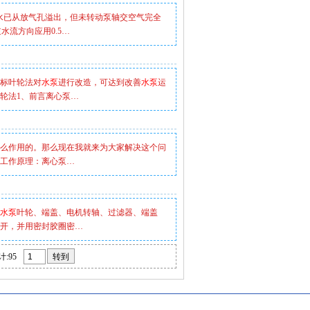
水已从放气孔溢出，但未转动泵轴交空气完全
水流方向应用0.5…
标叶轮法对
水泵
进行改造，可达到改善
水泵
运
轮法1、前言离心泵…
么作用的。那么现在我就来为大家解决这个问
工作原理：离心泵…
水泵
叶轮、端盖、电机转轴、过滤器、端盖
开，并用密封胶圈密…
计:95
转到