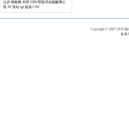
认识
插板阀
关闭
GBW型卧式浓硫酸离心
泵
SF
泵站
igf
低温
CJW
Copyright © 2007-201
备案