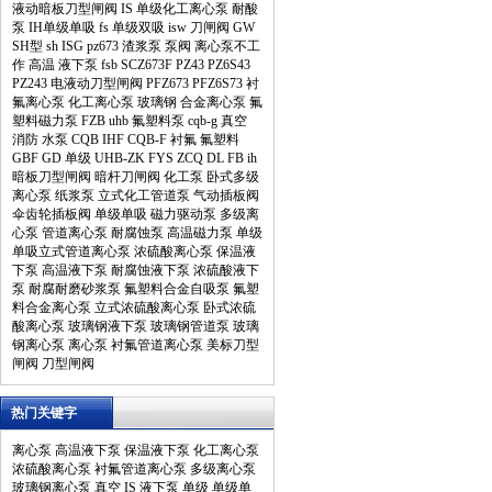
液动暗板刀型闸阀
IS
单级化工离心泵
耐酸
泵
IH单级单吸
fs
单级双吸
isw
刀闸阀
GW
SH型
sh
ISG
pz673
渣浆泵
泵阀
离心泵不工
作
高温
液下泵
fsb
SCZ673F
PZ43
PZ6S43
PZ243
电液动刀型闸阀
PFZ673
PFZ6S73
衬
氟离心泵
化工离心泵
玻璃钢
合金离心泵
氟
塑料磁力泵
FZB
uhb
氟塑料泵
cqb-g
真空
消防
水泵
CQB
IHF
CQB-F
衬氟
氟塑料
GBF
GD
单级
UHB-ZK
FYS
ZCQ
DL
FB
ih
暗板刀型闸阀
暗杆刀闸阀
化工泵
卧式多级
离心泵
纸浆泵
立式化工管道泵
气动插板阀
伞齿轮插板阀
单级单吸
磁力驱动泵
多级离
心泵
管道离心泵
耐腐蚀泵
高温磁力泵
单级
单吸立式管道离心泵
浓硫酸离心泵
保温液
下泵
高温液下泵
耐腐蚀液下泵
浓硫酸液下
泵
耐腐耐磨砂浆泵
氟塑料合金自吸泵
氟塑
料合金离心泵
立式浓硫酸离心泵
卧式浓硫
酸离心泵
玻璃钢液下泵
玻璃钢管道泵
玻璃
钢离心泵
离心泵
衬氟管道离心泵
美标刀型
闸阀
刀型闸阀
热门关键字
离心泵
高温液下泵
保温液下泵
化工离心泵
浓硫酸离心泵
衬氟管道离心泵
多级离心泵
玻璃钢离心泵
真空
IS
液下泵
单级
单级单