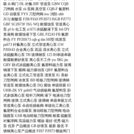
吸
ih
阀门
DL
衬氟
IHF
管道泵
GBW
CQB
刀闸阀
水泵
sh
泵阀
真空泵
CQB-F
氟塑料
GD
自吸泵
FYS
刀型闸阀
isw
消防
uhb
ZCQ
耐酸泵
FZB
PZ43
PFZ673
ISGB
PZ773
GBF
SCZ673F
ISG
WQ
耐腐蚀泵
管道离心
泵
pf
fs
化工泵
sl
673
浓硫酸液下泵
fsb
DY
浆液阀
耐腐蚀液下泵
GBL
PZ243
FB
氟塑
料合
FY
PFZ6S73
cqb-g
dm
SH型
纸浆泵
pz673
衬氟离心泵
立式管道离心泵
GW
PZ6S43
合金离心泵
高温
清水离心泵
立式
浓硫酸离心泵
TH
玻璃钢泵
125
IH单级单吸
耐腐耐磨砂浆泵
离心泵不工作
yw
IRG
jm
GBY
卧式浓硫酸离心泵
氟塑料磁力泵
玻璃
钢液下泵
蝶阀
磁力驱动泵
QBY
氟塑料合
金离心泵
立式化工管道泵
渣浆泵
IG
美标
刀型闸阀
浓浆泵
BD
暗板刀型闸阀
玻璃钢
管道泵
耐腐蚀离心泵
DQ
腐蚀
单级双吸
63
UHB-ZK
SY
pz643
气动插板阀
氟塑料泵
卧
式多级离心泵
暗杆刀闸阀
液下
电液动刀型
闸阀
玻璃
立式离心泵
玻璃钢
单级单吸立式
管道离心泵
伞齿轮插板阀
单级化工离心泵
氟塑料合金自吸泵
液动暗板刀型闸阀
电动
隔膜泵
GSB
电动暗板刀型闸阀
耐腐
硫酸泵
衬氟球阀
高温磁力泵
螺旋
最好
优秀
磁力
泵
优异
产品概述
GB
砂浆泵
最新
最优
不
锈钢离心泵产品概述
PZ67
PZ973
螺旋闸门