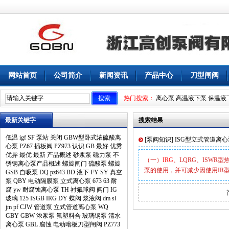
网站首页
公司简介
新闻资讯
产品中心
刀型闸阀
热门搜索：
离心泵
高温液下泵
保温液
最新关键字
搜索结果
低温
igf
SF
泵站
关闭
GBW型卧式浓硫酸离
[
泵阀知识
]
ISG型立式管道离
心泵
PZ67
插板阀
PZ973
认识
GB
最好
优秀
优异
最优
最新
产品概述
砂浆泵
磁力泵
不
（一）
IRG
、LQRG、ISWR
锈钢离心泵产品概述
螺旋闸门
硫酸泵
螺旋
泵的使用，并可减少因使用IR
GSB
自吸泵
DQ
pz643
BD
液下
FY
SY
真空
泵
QBY
电动隔膜泵
立式离心泵
673
63
耐
腐
yw
耐腐蚀离心泵
TH
衬氟球阀
阀门
IG
玻璃
125
ISGB
IRG
DY
蝶阀
浆液阀
dm
sl
jm
pf
CJW
管道泵
立式管道离心泵
WQ
GBY
GBW
浓浆泵
氟塑料合
玻璃钢泵
清水
离心泵
GBL
腐蚀
电动暗板刀型闸阀
PZ773